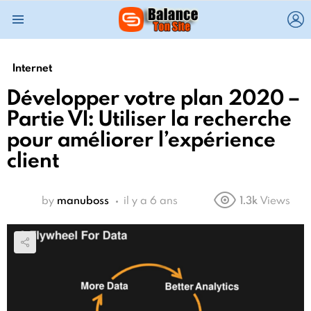
L
Menu
Internet
Développer votre plan 2020 –
Partie VI: Utiliser la recherche
pour améliorer l’expérience
client
by
manuboss
il y a 6 ans
1.3k
Views