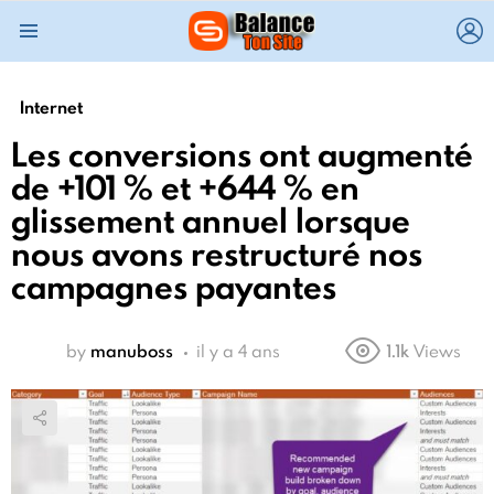
L
Menu
Internet
Les conversions ont augmenté
de +101 % et +644 % en
glissement annuel lorsque
nous avons restructuré nos
campagnes payantes
by
manuboss
il y a 4 ans
1.1k
Views