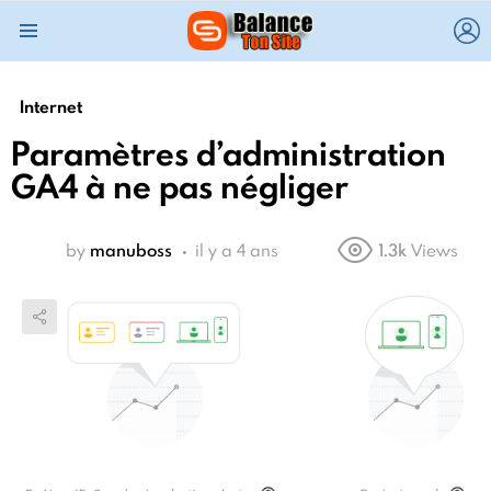
L
Menu
Internet
Paramètres d’administration
GA4 à ne pas négliger
by
manuboss
il y a 4 ans
1.3k
Views