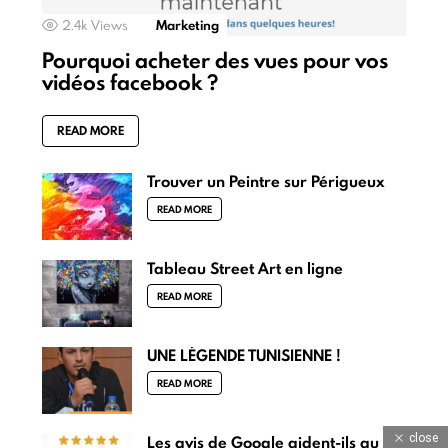
2.4k
Views
Marketing
Pourquoi acheter des vues pour vos
vidéos facebook ?
READ MORE
Trouver un Peintre sur Périgueux
READ MORE
Tableau Street Art en ligne
READ MORE
UNE LÉGENDE TUNISIENNE !
READ MORE
close
Les avis de Google aident-ils au