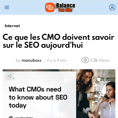
L
Menu
Internet
Ce que les CMO doivent savoir
sur le SEO aujourd’hui
by
manuboss
il y a 4 ans
1.3k
Views