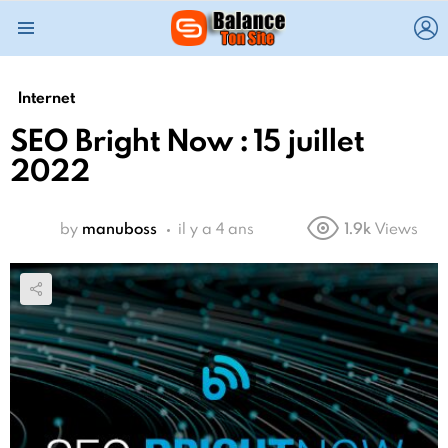
L
Menu
Internet
SEO Bright Now : 15 juillet
2022
by
manuboss
il y a 4 ans
1.9k
Views