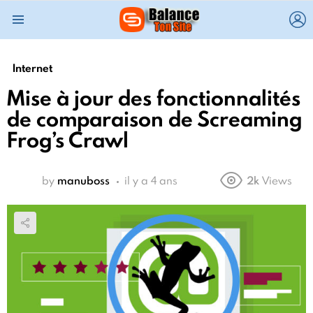
L
Menu
Internet
Mise à jour des fonctionnalités
de comparaison de Screaming
Frog’s Crawl
by
manuboss
il y a 4 ans
2k
Views