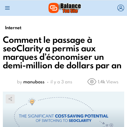
L
Menu
Internet
Comment le passage à
seoClarity a permis aux
marques d’économiser un
demi-million de dollars par an
by
manuboss
il y a 3 ans
1.4k
Views