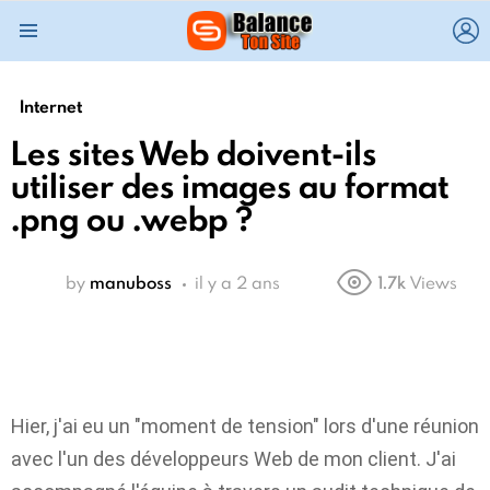
L
Menu
Internet
Les sites Web doivent-ils
utiliser des images au format
.png ou .webp ?
by
manuboss
il y a 2 ans
1.7k
Views
Hier, j'ai eu un "moment de tension" lors d'une réunion
avec l'un des développeurs Web de mon client. J'ai