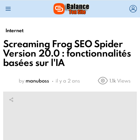
L
Menu
Internet
Screaming Frog SEO Spider
Version 20.0 : fonctionnalités
basées sur l'IA
by
manuboss
il y a 2 ans
1.1k
Views