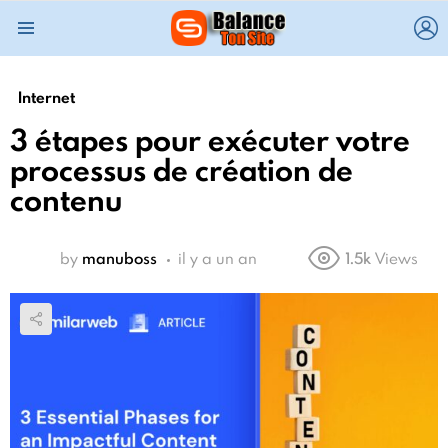
L
Menu
Internet
3 étapes pour exécuter votre
processus de création de
contenu
by
manuboss
il y a un an
1.5k
Views