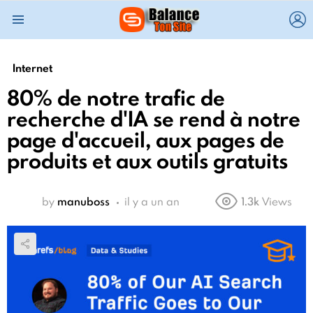
L
Menu
Internet
80% de notre trafic de
recherche d'IA se rend à notre
page d'accueil, aux pages de
produits et aux outils gratuits
by
manuboss
il y a un an
1.3k
Views