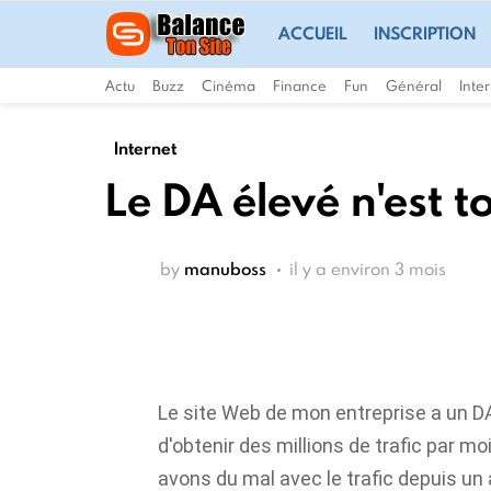
ACCUEIL
INSCRIPTION
Actu
Buzz
Cinéma
Finance
Fun
Général
Inte
Internet
Le DA élevé n'est t
by
manuboss
il y a environ 3 mois
Le site Web de mon entreprise a un DA
d'obtenir des millions de trafic par m
avons du mal avec le trafic depuis un 