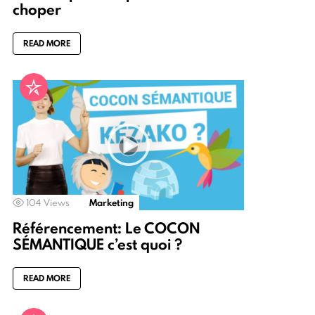
choper
READ MORE
104
Views
Marketing
Référencement: Le COCON
SÉMANTIQUE c’est quoi ?
READ MORE