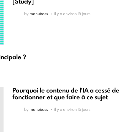
[Study]
by
manuboss
il y a environ 15 jours
incipale ?
Pourquoi le contenu de l'IA a cessé de
fonctionner et que faire à ce sujet
by
manuboss
il y a environ 16 jours