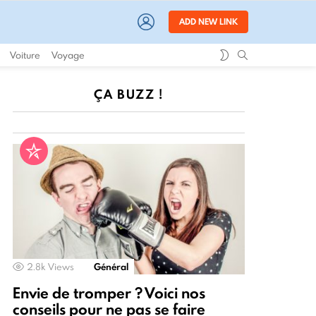
LOGIN
ADD NEW LINK
SWITCH
SEARCH
Voiture
Voyage
SKIN
ÇA BUZZ !
2.8k
Views
Général
Envie de tromper ? Voici nos
conseils pour ne pas se faire