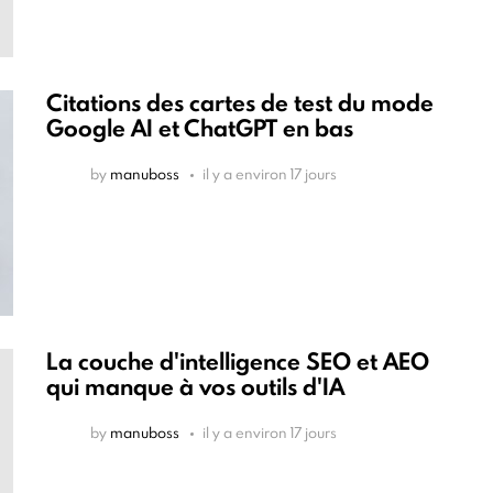
Citations des cartes de test du mode
Google AI et ChatGPT en bas
by
manuboss
il y a environ 17 jours
La couche d'intelligence SEO et AEO
qui manque à vos outils d'IA
by
manuboss
il y a environ 17 jours