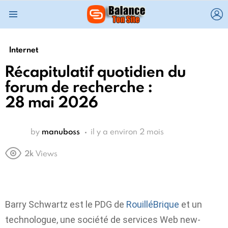
L
Menu
Internet
Récapitulatif quotidien du
forum de recherche :
28 mai 2026
by
manuboss
il y a environ 2 mois
2k
Views
Barry Schwartz est le PDG de
RouilléBrique
et un
technologue, une société de services Web new-