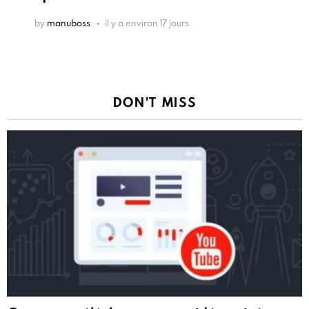
by
manuboss
il y a environ 17 jours
DON'T MISS