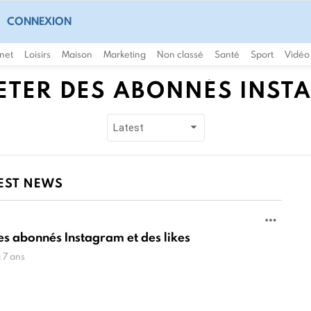
CONNEXION
rnet
Loisirs
Maison
Marketing
Non classé
Santé
Sport
Vidéo
ETER DES ABONNÉS INST
EST NEWS
es abonnés Instagram et des likes
a 7 ans