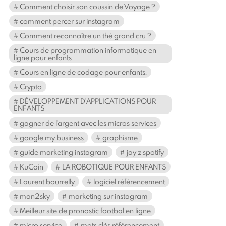
Comment choisir son coussin de Voyage ?
comment percer sur instagram
Comment reconnaître un thé grand cru ?
Cours de programmation informatique en
ligne pour enfants
Cours en ligne de codage pour enfants.
Crypto
DÉVELOPPEMENT D'APPLICATIONS POUR
ENFANTS
gagner de l'argent avec les micros services
google my business
graphisme
guide marketing instagram
jay z spotify
KuCoin
LA ROBOTIQUE POUR ENFANTS
Laurent bourrelly
logiciel référencement
man2sky
marketing sur instagram
Meilleur site de pronostic footbal en ligne
micro service
mots clés référencement