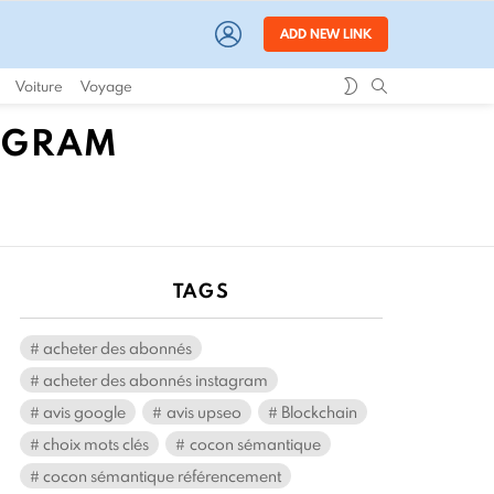
LOGIN
ADD NEW LINK
SWITCH
SEARCH
Voiture
Voyage
SKIN
AGRAM
TAGS
acheter des abonnés
acheter des abonnés instagram
avis google
avis upseo
Blockchain
choix mots clés
cocon sémantique
cocon sémantique référencement