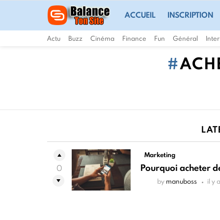
ACCUEIL
INSCRIPTION
Actu
Buzz
Cinéma
Finance
Fun
Général
Inte
ACH
LAT
Marketing
Pourquoi acheter d
0
by
manuboss
il y 