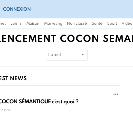
CONNEXION
rnet
Loisirs
Maison
Marketing
Non classé
Santé
Sport
Vidéo
RENCEMENT COCON SÉMA
EST NEWS
 COCON SÉMANTIQUE c’est quoi ?
a 7 ans