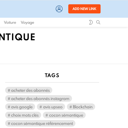
LOGIN
ADD NEW LINK
SWITCH
SEARCH
Voiture
Voyage
SKIN
NTIQUE
TAGS
acheter des abonnés
acheter des abonnés instagram
avis google
avis upseo
Blockchain
choix mots clés
cocon sémantique
cocon sémantique référencement