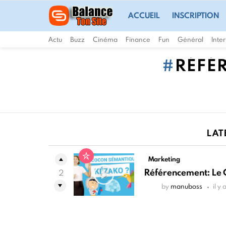
ACCUEIL
INSCRIPTION
Actu
Buzz
Cinéma
Finance
Fun
Général
Inte
RÉFÉ
LAT
Marketing
Référencement: Le
2
by
manuboss
il y 