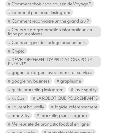
Comment choisir son coussin de Voyage ?
comment percer sur instagram
Comment reconnaître un thé grand cru ?
Cours de programmation informatique en
ligne pour enfants
Cours en ligne de codage pour enfants.
Crypto
DÉVELOPPEMENT D'APPLICATIONS POUR
ENFANTS
gagner de l'argent avec les micros services
google my business
graphisme
guide marketing instagram
jay z spotify
KuCoin
LA ROBOTIQUE POUR ENFANTS
Laurent bourrelly
logiciel référencement
man2sky
marketing sur instagram
Meilleur site de pronostic footbal en ligne
micro service
mots clés référencement