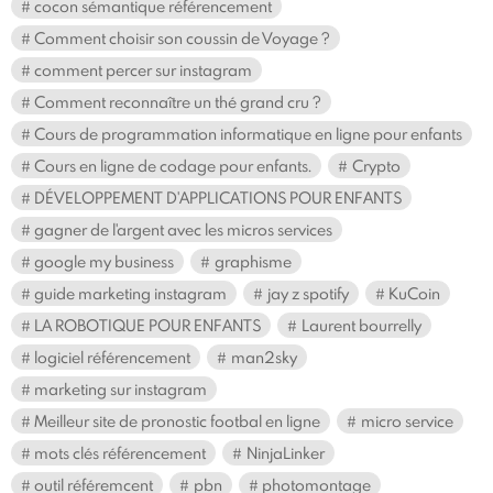
cocon sémantique référencement
Comment choisir son coussin de Voyage ?
comment percer sur instagram
Comment reconnaître un thé grand cru ?
Cours de programmation informatique en ligne pour enfants
Cours en ligne de codage pour enfants.
Crypto
DÉVELOPPEMENT D'APPLICATIONS POUR ENFANTS
gagner de l'argent avec les micros services
google my business
graphisme
guide marketing instagram
jay z spotify
KuCoin
LA ROBOTIQUE POUR ENFANTS
Laurent bourrelly
logiciel référencement
man2sky
marketing sur instagram
Meilleur site de pronostic footbal en ligne
micro service
mots clés référencement
NinjaLinker
outil référemcent
pbn
photomontage