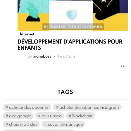
Internet
DÉVELOPPEMENT D'APPLICATIONS POUR
ENFANTS
by
manuboss
il y a 7 ans
TAGS
acheter des abonnés
acheter des abonnés instagram
avis google
avis upseo
Blockchain
choix mots clés
cocon sémantique