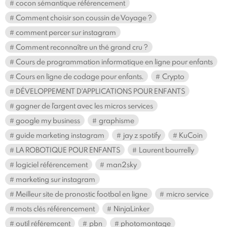
cocon sémantique référencement
Comment choisir son coussin de Voyage ?
comment percer sur instagram
Comment reconnaître un thé grand cru ?
Cours de programmation informatique en ligne pour enfants
Cours en ligne de codage pour enfants.
Crypto
DÉVELOPPEMENT D'APPLICATIONS POUR ENFANTS
gagner de l'argent avec les micros services
google my business
graphisme
guide marketing instagram
jay z spotify
KuCoin
LA ROBOTIQUE POUR ENFANTS
Laurent bourrelly
logiciel référencement
man2sky
marketing sur instagram
Meilleur site de pronostic footbal en ligne
micro service
mots clés référencement
NinjaLinker
outil référemcent
pbn
photomontage