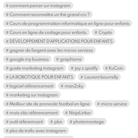
comment percer sur instagram
Comment reconnaître un thé grand cru ?
Cours de programmation informatique en ligne pour enfants
Cours en ligne de codage pour enfants.
Crypto
DÉVELOPPEMENT D'APPLICATIONS POUR ENFANTS
gagner de l'argent avec les micros services
google my business
graphisme
guide marketing instagram
jay z spotify
KuCoin
LA ROBOTIQUE POUR ENFANTS
Laurent bourrelly
logiciel référencement
man2sky
marketing sur instagram
Meilleur site de pronostic footbal en ligne
micro service
mots clés référencement
NinjaLinker
outil référemcent
pbn
photomontage
plus de trafic avec instagram