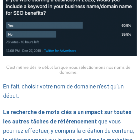
C’est même dès le début lorsque nous sélectionnons nos noms de
domaine.
En fait, choisir votre nom de domaine n’est qu’un
début.
La recherche de mots clés a un impact sur toutes
les autres tâches de référencement
que vous
pourriez effectuer, y compris la création de contenu,