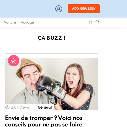
LOGIN
ADD NEW LINK
SWITCH
SEARCH
Voiture
Voyage
SKIN
ÇA BUZZ !
2.8k
Views
Général
Envie de tromper ? Voici nos
conseils pour ne pas se faire