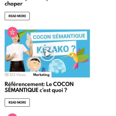
choper
READ MORE
103
Views
Marketing
Référencement: Le COCON
SÉMANTIQUE c’est quoi ?
READ MORE