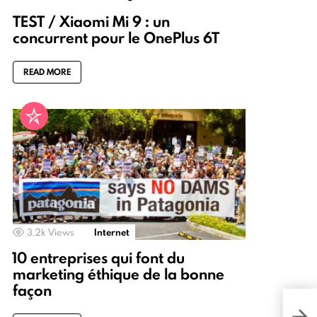
TEST / Xiaomi Mi 9 : un
concurrent pour le OnePlus 6T
READ MORE
3.2k
Views
Internet
10 entreprises qui font du
marketing éthique de la bonne
façon
KPI 