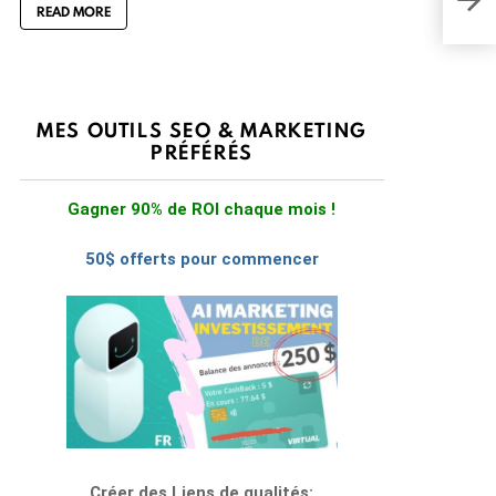
des 
READ MORE
MES OUTILS SEO & MARKETING
PRÉFÉRÉS
Gagner 90% de ROI chaque mois !
50$ offerts pour commencer
Créer des Liens de qualités: