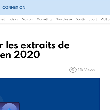
CONNEXION
rnet
Loisirs
Maison
Marketing
Non classé
Santé
Sport
Vidéo
les extraits de
 en 2020
1.1k
Views