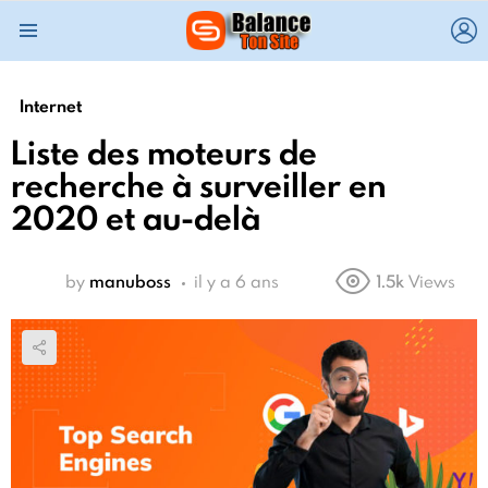
L
Menu
Internet
Liste des moteurs de
recherche à surveiller en
2020 et au-delà
by
manuboss
il y a 6 ans
1.5k
Views